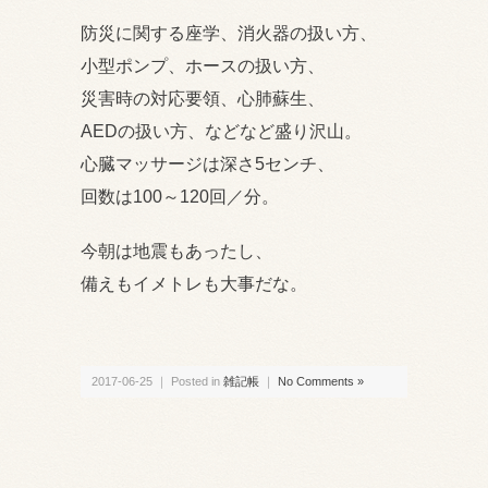
防災に関する座学、消火器の扱い方、
小型ポンプ、ホースの扱い方、
災害時の対応要領、心肺蘇生、
AEDの扱い方、などなど盛り沢山。
心臓マッサージは深さ5センチ、
回数は100～120回／分。
今朝は地震もあったし、
備えもイメトレも大事だな。
2017-06-25 ｜ Posted in
雑記帳
｜
No Comments »