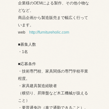
企業様のOEMによる製作、その他小物な
どなど、
商品企画から製造販売まで幅広く行って
います。
web
http://furnitureholic.com
■募集人数
・1名
■応募条件
・技術専門校、家具関係の専門学校卒業
程度。
・家具建具製造経験者
（横切り、昇降盤など木工機械が扱える
こと）
・要普通免許（車で通勤できること）。